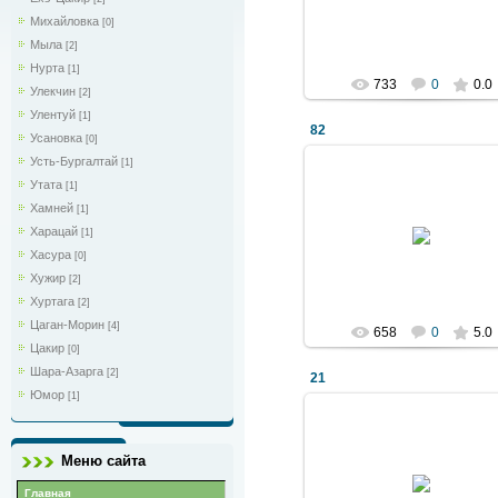
Игорь
Михайловка
[0]
Мыла
[2]
Нурта
[1]
733
0
0.0
Улекчин
[2]
Улентуй
[1]
82
Усановка
[0]
Усть-Бургалтай
[1]
Утата
[1]
Хамней
[1]
2011 Декабрь 05
Харацай
[1]
Denis-ka
Хасура
[0]
Хужир
[2]
Хуртага
[2]
Цаган-Морин
[4]
658
0
5.0
Цакир
[0]
Шара-Азарга
[2]
21
Юмор
[1]
Меню сайта
2011 Декабрь 05
Главная