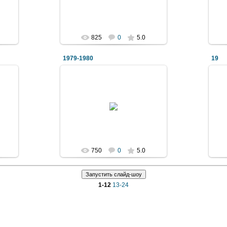
Denis-ka
825
0
5.0
1979-1980
19
2011 Декабрь 05
Denis-ka
750
0
5.0
1-12
13-24