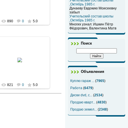
Учительский состав школы
Denis-ka
,Октябрь 1985 г.
Дунаеву Евдокию Моисеевну
забыл
Учительский состав школы
,Октябрь 1985 г.
890
0
5.0
Многих узнал: Ишкин Пётр
Фёдорович, Валентина Матв
Поиск
2011 Декабрь 05
Denis-ka
Объявления
Куплю гараж ...
(
7965
)
821
0
5.0
Работа
(
6479
)
Диски dvd, c...
(
2534
)
Продаю кварт...
(
4830
)
Продаю земел...
(
2348
)