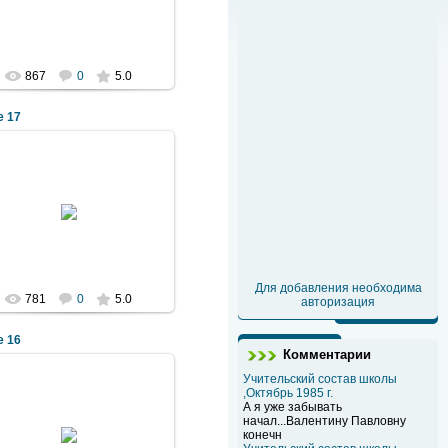
Denis-ka
867
0
5.0
e 17
2011 Декабрь 05
Denis-ka
Для добавления необходима
781
0
5.0
авторизация
e 16
Комментарии
Учительский состав школы
,Октябрь 1985 г.
А я уже забывать
начал...Валентину Павловну
2011 Декабрь 05
конечн