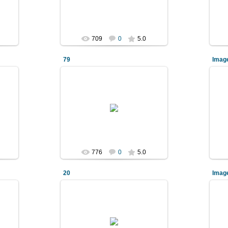
Denis-ka
709
0
5.0
79
Imag
2011 Декабрь 05
Denis-ka
776
0
5.0
20
Imag
2011 Декабрь 05