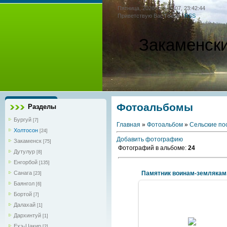
Пятница, 2026 Август 07, 23:42:44
Приветствую Вас
Гость
|
RSS
Закаменск
Фотоальбомы
Разделы
Бургуй
[7]
Главная
»
Фотоальбом
»
Сельские по
Холтосон
[24]
Добавить фотографию
Закаменск
[75]
Фотографий в альбоме
:
24
Дутулур
[8]
Енгорбой
[135]
Санага
[23]
Баянгол
[6]
Бортой
[7]
Далахай
[1]
2012 Май 09
Дархинтуй
[1]
1960 год
Ехэ-Цакир
[2]