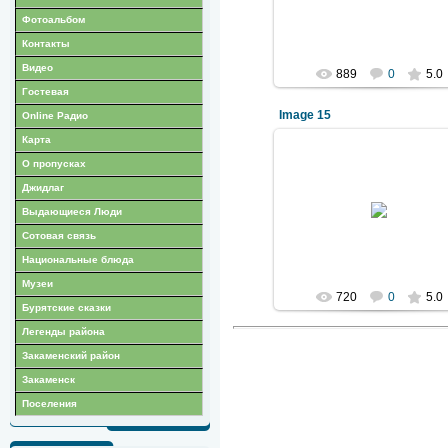
Denis-ka
Фотоальбом
Контакты
Видео
889
0
5.0
Гостевая
Image 15
Online Радио
Карта
О пропусках
Джидлаг
2011 Декабрь 05
Выдающиеся Люди
Denis-ka
Сотовая связь
Национальные блюда
Музеи
720
0
5.0
Бурятские сказки
Легенды района
Закаменский район
Закаменск
Поселения