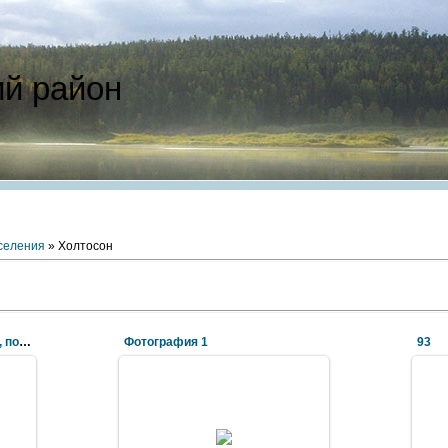
ий район
селения
» Холтосон
Памятник воинам-землякам, погибшим на фронтах В
Фотография 1
93
2012 Январь 04