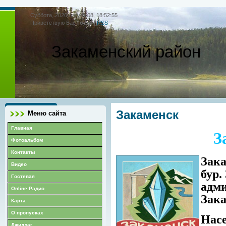
Суббота, 2026 Август 08, 18:52:55
Приветствую Вас
Гость
|
RSS
Закаменский район
Закаменск
Меню сайта
Главная
З
Фотоальбом
Контакты
Зака
Видео
бур.
Гостевая
адм
Online Радио
Зака
Карта
О пропусках
Насе
Джидлаг