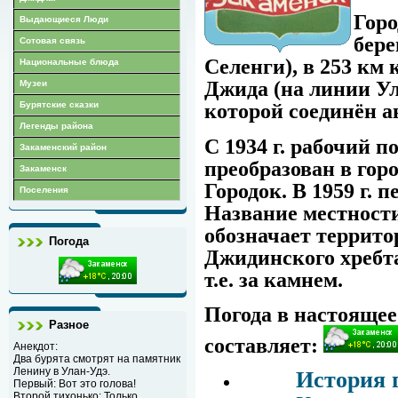
Горо
Выдающиеся Люди
бере
Сотовая связь
Селенги), в 253 км 
Национальные блюда
Джида (на линии У
Музеи
Бурятские сказки
которой соединён а
Легенды района
С 1934 г. рабочий по
Закаменский район
преобразован в гор
Закаменск
Городок. В 1959 г. 
Поселения
Название местности
обозначает террит
Погода
Джидинского хребт
т.е. за камнем.
Погода в настоящее
Разное
составляет:
Анекдот:
Два бурята смотрят на памятник
Ленину в Улан-Удэ.
История 
Первый: Вот это голова!
Второй,тихонько: Только,