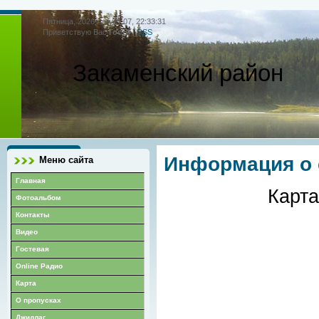
Пятница, 2026 Август 07, 22:33:31
Приветствую Вас
Гость
|
RSS
Закаменский район
Информация о 
Меню сайта
Главная
Карта
Фотоальбом
Контакты
Видео
Гостевая
Online Радио
Карта
О пропусках
Джидлаг